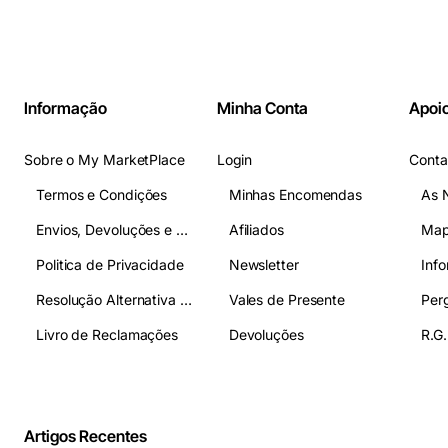
Informação
Minha Conta
Apoio
Sobre o My MarketPlace
Login
Conta
Termos e Condições
Minhas Encomendas
As 
Envios, Devoluções e Pagamentos
Afiliados
Map
Politica de Privacidade
Newsletter
Inf
Resolução Alternativa de Litígios
Vales de Presente
Livro de Reclamações
Devoluções
R.G.
Artigos Recentes