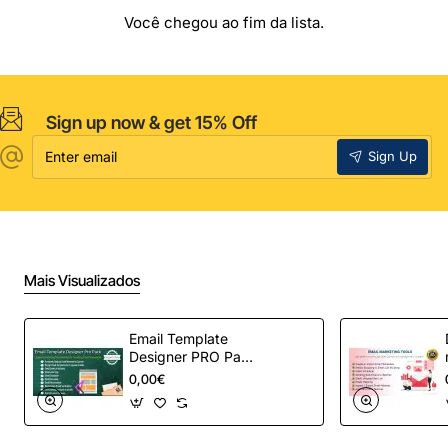
Você chegou ao fim da lista.
Sign up now & get 15% Off
Enter
Sign Up
email
Mais Visualizados
Email Template
Designer PRO Pack
– Automação de e-
0,00€
mail definitiva para
OpenCart