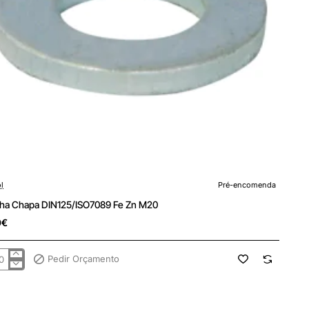
encomenda
l
Pré-encomenda
lha Chapa DIN125/ISO7089 Fe Zn M20
0€
Pedir Orçamento
lha
pa
125/ISO7089