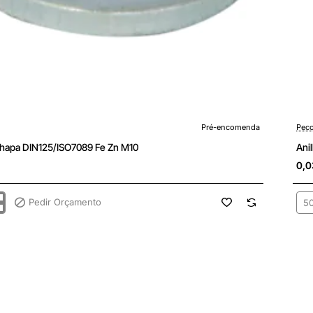
enda
Pré-
Pré-encomenda
Peco
Chapa DIN125/ISO7089 Fe Zn M10
Ani
0,0
Pedir Orçamento
Ani
Cha
ISO7089
DIN
Fe
Zn
M1
-
Em