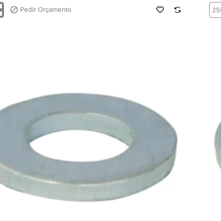
Pedir Orçamento
Ani
Cha
ISO7089
DIN
Fe
Zn
M1