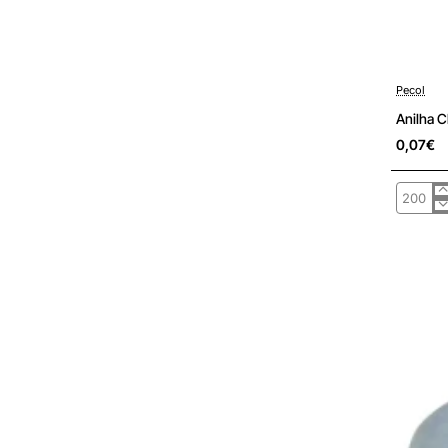
Pré-encom
Pecol
Anilha 
0,07€
Anilha
Chapa
DIN125/
Fe
Zn
M16