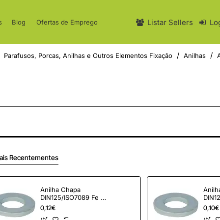
Listar Sellers
Lo
s
Blog
Ofertas de Emprego
Parafusos, Porcas, Anilhas e Outros Elementos Fixação
Anilhas
ais Recentementes
Anilha Chapa
Anil
DIN125/ISO7089 Fe Zn
DIN1
M22
M20
0,12€
0,10€