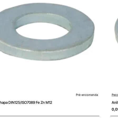
enda
Pré-
Pré-encomenda
Peco
Chapa DIN125/ISO7089 Fe Zn M12
Ani
0,0