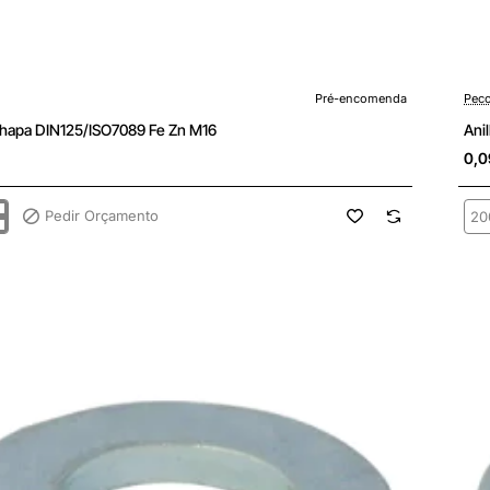
enda
Pré-
Pré-encomenda
Peco
Chapa DIN125/ISO7089 Fe Zn M16
Ani
0,0
Pedir Orçamento
Ani
Cha
ISO7089
DIN
Fe
Zn
M1