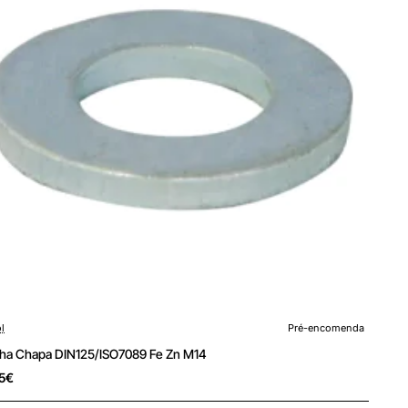
encomenda
l
Pré-encomenda
lha Chapa DIN125/ISO7089 Fe Zn M14
5€