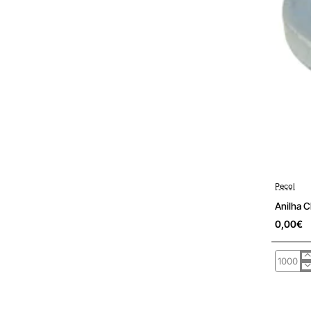
Pré-encom
Pecol
Anilha 
0,00€
Anilha
Chapa
DIN125/
Fe
Zn