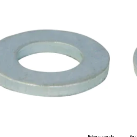
M2
Pré-encomenda
Peco