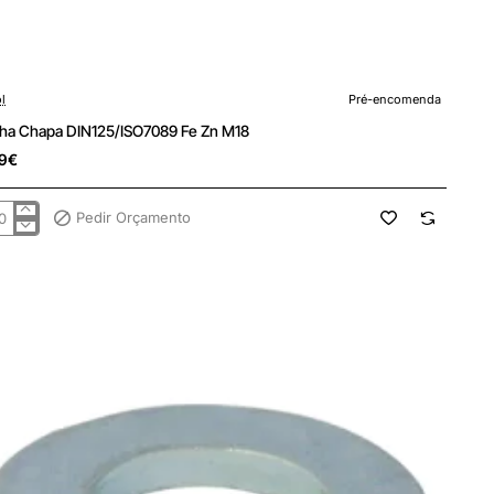
encomenda
l
Pré-encomenda
lha Chapa DIN125/ISO7089 Fe Zn M18
9€
Pedir Orçamento
lha
pa
125/ISO7089
8