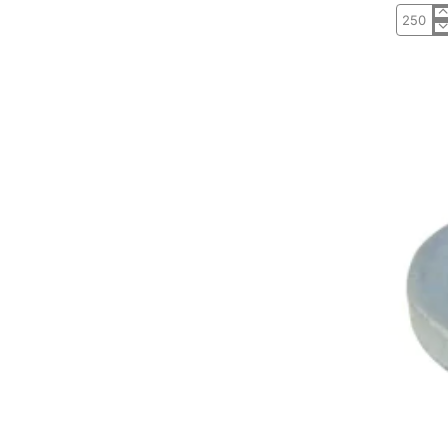
Anilha
Chapa
DIN125/
Fe
Zn
M12