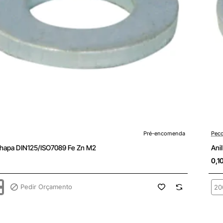
enda
Pré-
Pré-encomenda
Peco
Chapa DIN125/ISO7089 Fe Zn M2
Ani
0,1
Pedir Orçamento
Ani
Cha
ISO7089
DIN
Fe
Zn