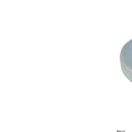
M2
Pecol