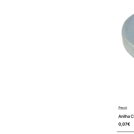
Pré-encom
Pecol
Anilha 
0,07€