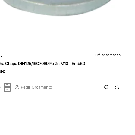
encomenda
l
Pré-encomenda
lha Chapa DIN125/ISO7089 Fe Zn M10 - Emb50
3€
Pedir Orçamento
lha
pa
125/ISO7089
0
b50