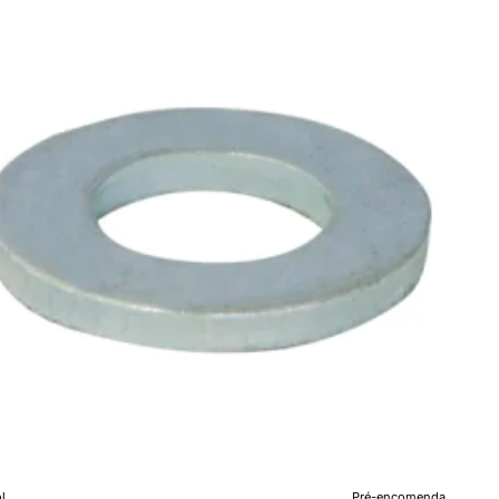
0
l
Pré-encomenda