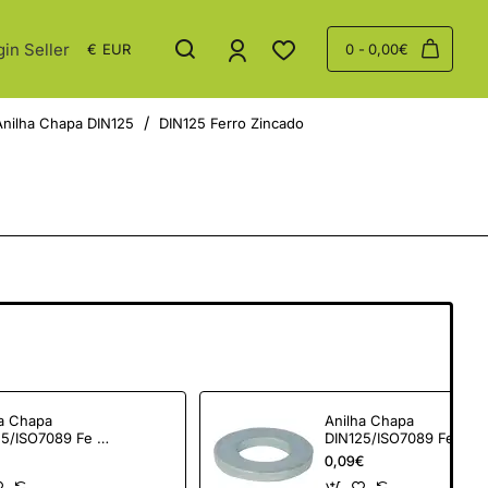
gin Seller
€
EUR
0 - 0,00€
Anilha Chapa DIN125
DIN125 Ferro Zincado
ha Chapa
Anilha Chapa
25/ISO7089 Fe Zn
DIN125/ISO7089 Fe Zn
M18
0,09€