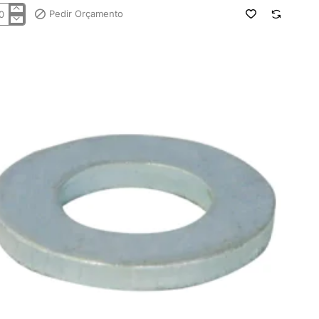
Pedir Orçamento
lha
pa
125/ISO7089
4