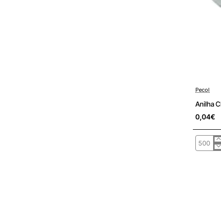
Pré-encom
Pecol
Anilha 
0,04€
Anilha
Chapa
DIN125/
Fe
Zn
M10