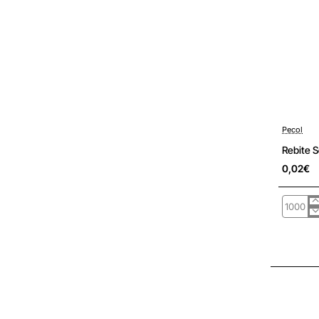
Pré-encom
Pecol
Rebite 
0,02€
Rebite
Semi-
Furado
PCL733
Fe
D500A
5X10