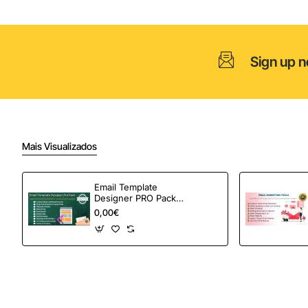
Sign up n
Mais Visualizados
Email Template
Designer PRO Pack –
Automação de e-
0,00€
mail definitiva para
OpenCart