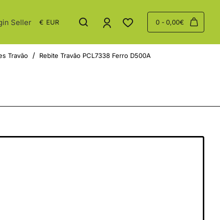
gin Seller
€
EUR
0 - 0,00€
es Travão
Rebite Travão PCL7338 Ferro D500A