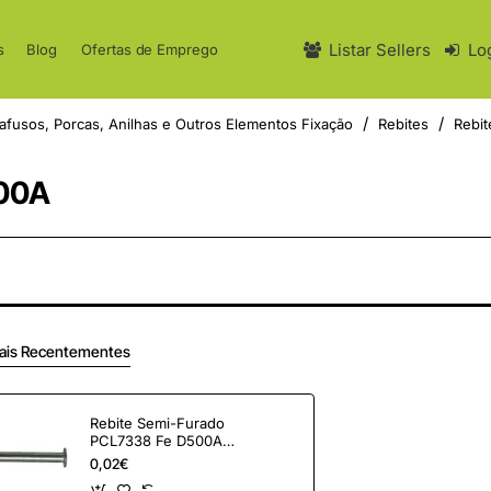
Listar Sellers
Lo
s
Blog
Ofertas de Emprego
afusos, Porcas, Anilhas e Outros Elementos Fixação
Rebites
Rebit
500A
ais Recentementes
Rebite Semi-Furado
PCL7338 Fe D500A
5X10
0,02€