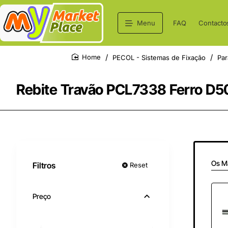
Menu
FAQ
Contacto
PECOL - Sistemas de Fixação
Par
home
Rebite Travão PCL7338 Ferro D
Os M
Filtros
Reset
Preço