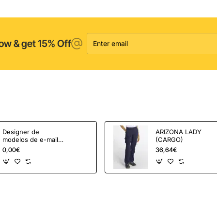
Enter
ow & get 15% Off
email
Designer de
ARIZONA LADY
modelos de e-mail
(CARGO)
OpenCart e
0,00€
36,64€
ferramentas de
marketing