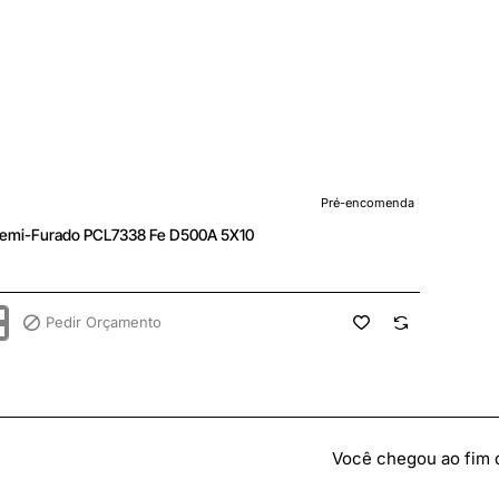
enda
Pré-encomenda
Semi-Furado PCL7338 Fe D500A 5X10
Pedir Orçamento
8
Você chegou ao fim da