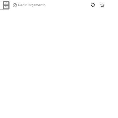
Pedir Orçamento
a
ndex
ilo
am
533
M
COL