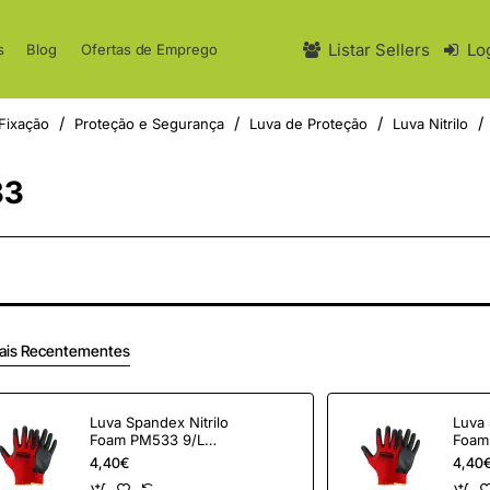
Listar Sellers
Lo
s
Blog
Ofertas de Emprego
Fixação
Proteção e Segurança
Luva de Proteção
Luva Nitrilo
33
ais Recentementes
Luva Spandex Nitrilo
Luva 
Foam PM533 9/L
Foam
PECOL
PEC
4,40€
4,40