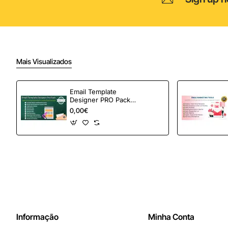
Mais Visualizados
Email Template
Designer PRO Pack –
Automação de e-
0,00€
mail definitiva para
OpenCart
Informação
Minha Conta