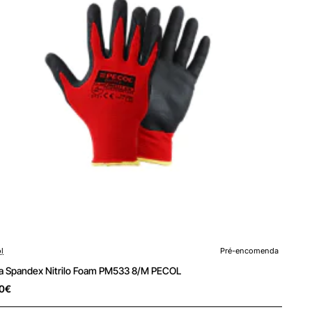
encomenda
l
Pré-encomenda
a Spandex Nitrilo Foam PM533 8/M PECOL
0€