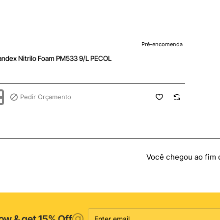
enda
Pré-encomenda
andex Nitrilo Foam PM533 9/L PECOL
Pedir Orçamento
x
Você chegou ao fim da
Enter
ow & get 15% Off
email