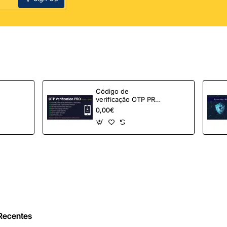
Código de
verificação OTP PRO
para OpenCart
0,00€
 Recentes