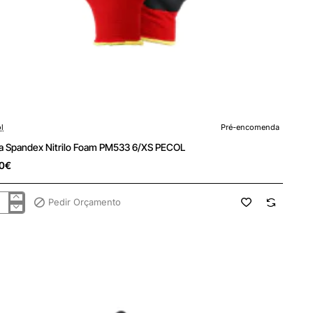
encomenda
l
Pré-encomenda
a Spandex Nitrilo Foam PM533 6/XS PECOL
0€
Pedir Orçamento
a
ndex
ilo
am
533
S
COL