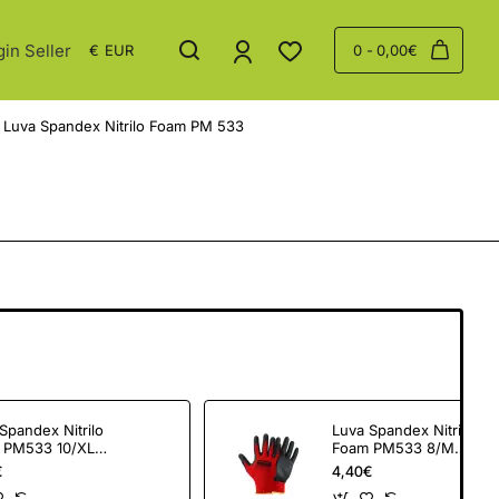
gin Seller
€
EUR
0 - 0,00€
Luva Spandex Nitrilo Foam PM 533
Spandex Nitrilo
Luva Spandex Nitrilo
 PM533 10/XL
Foam PM533 8/M
OL
PECOL
€
4,40€