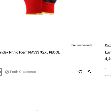
enda
Pré-
Pré-encomenda
Peco
andex Nitrilo Foam PM533 10/XL PECOL
Luv
4,4
Pedir Orçamento
Luv
x
Spa
Nitr
Fo
PM
6/X
PE