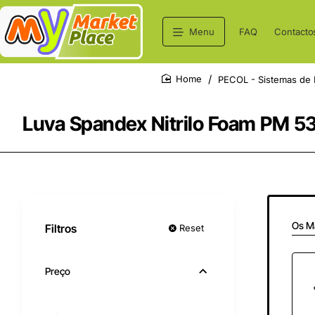
Menu
FAQ
Contacto
PECOL - Sistemas de 
home
Luva Spandex Nitrilo Foam PM 5
Os M
Filtros
Reset
Preço