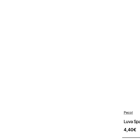
Pré-encom
Pecol
Luva Sp
4,40€