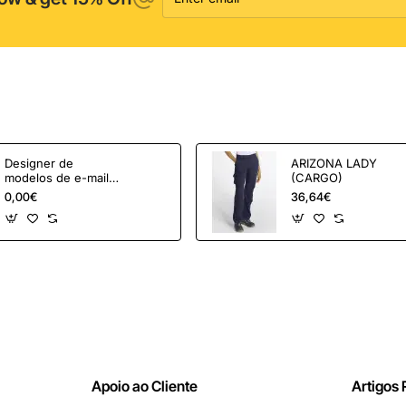
Designer de
ARIZONA LADY
modelos de e-mail
(CARGO)
OpenCart e
0,00€
36,64€
ferramentas de
marketing
Apoio ao Cliente
Artigos