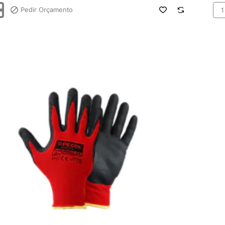
Pedir Orçamento
Luv
x
Spa
Nitr
Fo
PM
8/
PE