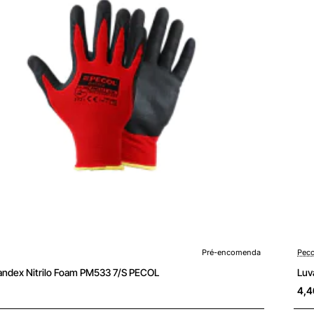
enda
Pré-
Pré-encomenda
Peco
andex Nitrilo Foam PM533 7/S PECOL
Luv
4,4