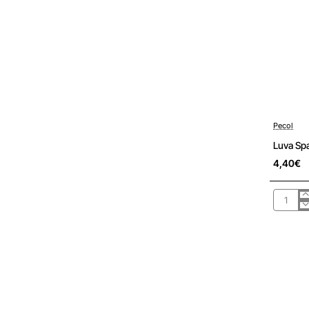
Pré-encom
Pecol
Luva Sp
4,40€
Luva
Spande
Nitrilo
Foam
PM533
10/XL
PECOL