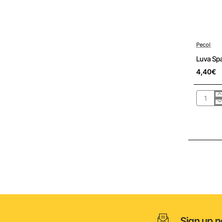
Pré-encom
Pecol
Luva Sp
4,40€
Luva
Spande
Nitrilo
Foam
PM533
9/L
PECOL
Sign up n