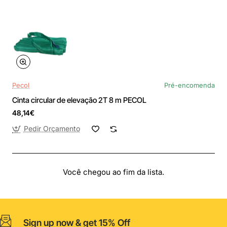
Pecol
Pré-encomenda
Cinta circular de elevação 2T 8 m PECOL
48,14€
Pedir Orçamento
Você chegou ao fim da lista.
Sign up now & get 15% Off