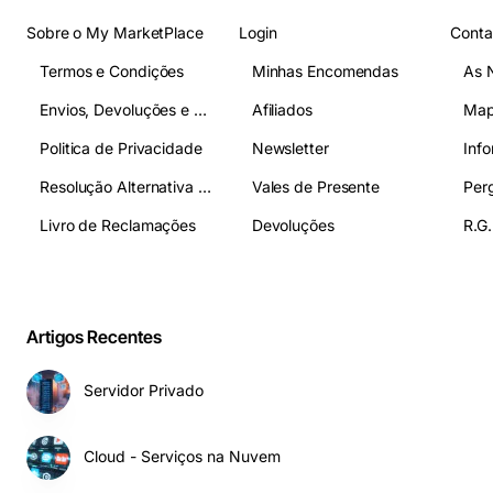
Sobre o My MarketPlace
Login
Conta
Termos e Condições
Minhas Encomendas
As 
Envios, Devoluções e Pagamentos
Afiliados
Map
Politica de Privacidade
Newsletter
Inf
Resolução Alternativa de Litígios
Vales de Presente
Livro de Reclamações
Devoluções
R.G.
Artigos Recentes
Servidor Privado
Cloud - Serviços na Nuvem