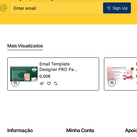
Enter
Sign Up
email
Mais Visualizados
Email Template
Designer PRO Pack
– Automação de e-
0,00€
mail definitiva para
OpenCart
Informação
Minha Conta
Apoio