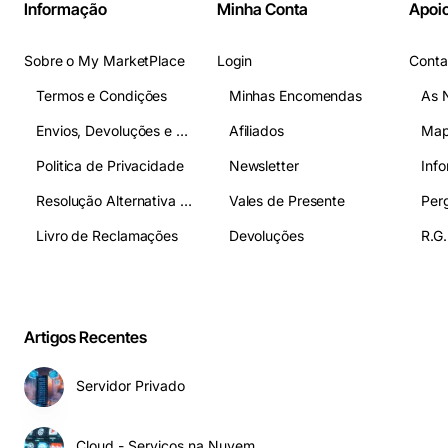
Informação
Minha Conta
Apoio
Sobre o My MarketPlace
Login
Conta
Termos e Condições
Minhas Encomendas
As 
Envios, Devoluções e Pagamentos
Afiliados
Map
Politica de Privacidade
Newsletter
Inf
Resolução Alternativa de Litígios
Vales de Presente
Livro de Reclamações
Devoluções
R.G.
Artigos Recentes
Servidor Privado
Cloud - Serviços na Nuvem