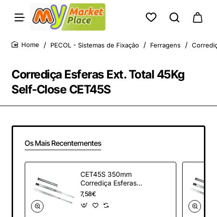
PECOL - Sistemas de Fixação
Ferragens
Corredi
home
Corrediça Esferas Ext. Total 45Kg
Self-Close CET45S
Os Mais Recentementes
CET45S 350mm
Corrediça Esferas
Ext.Total 45kg Self
7,58€
Close