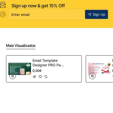
Sign up now & get 15% Off
Enter
Sign Up
email
Mais Visualizados
Email Template
Designer PRO Pack
– Automação de e-
0,00€
mail definitiva para
OpenCart