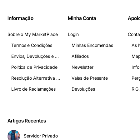
Informação
Minha Conta
Apoio
Sobre o My MarketPlace
Login
Conta
Termos e Condições
Minhas Encomendas
As 
Envios, Devoluções e Pagamentos
Afiliados
Map
Politica de Privacidade
Newsletter
Inf
Resolução Alternativa de Litígios
Vales de Presente
Livro de Reclamações
Devoluções
R.G.
Artigos Recentes
Servidor Privado