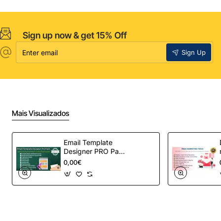
Sign up now & get 15% Off
Enter
Sign Up
email
Mais Visualizados
Email Template
Designer PRO Pack
– Automação de e-
0,00€
mail definitiva para
OpenCart