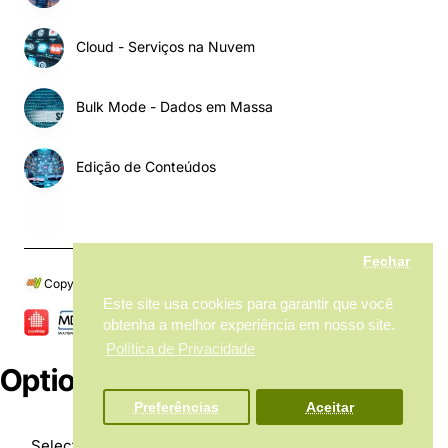
Cloud - Serviços na Nuvem
Bulk Mode - Dados em Massa
Edição de Conteúdos
Fechar
Copyright © 2024, My MarketPlace, Todos os Direitos Reservados
Este site usa cookies para garantir que você
obtenha a melhor experiência em nosso site.
Política de Privacidade
Options
Preferências
Aceitar
Product Filter
Select