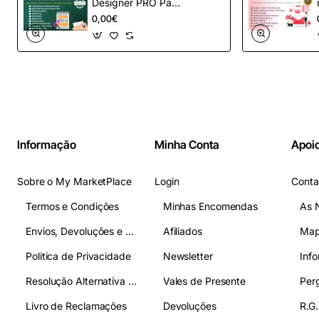
Designer PRO Pack
– Automação de e-
0,00€
mail definitiva para
OpenCart
Informação
Minha Conta
Apoio
Sobre o My MarketPlace
Login
Conta
Termos e Condições
Minhas Encomendas
As 
Envios, Devoluções e Pagamentos
Afiliados
Map
Politica de Privacidade
Newsletter
Inf
Resolução Alternativa de Litígios
Vales de Presente
Livro de Reclamações
Devoluções
R.G.