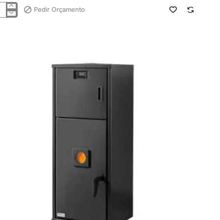
Pedir Orçamento
deira
ets
omática
zaima
s