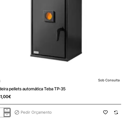
a
Sob Consulta
 Consulta
deira pellets automática Teba TP-35
51,00€
Pedir Orçamento
deira
ets
omática
a