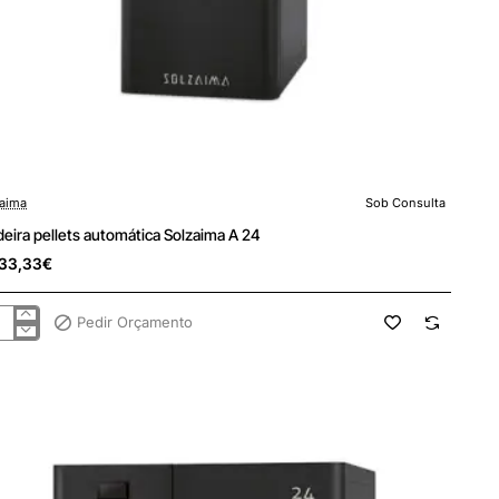
aima
Sob Consulta
 Consulta
deira pellets automática Solzaima A 24
33,33€
Pedir Orçamento
deira
ets
omática
zaima