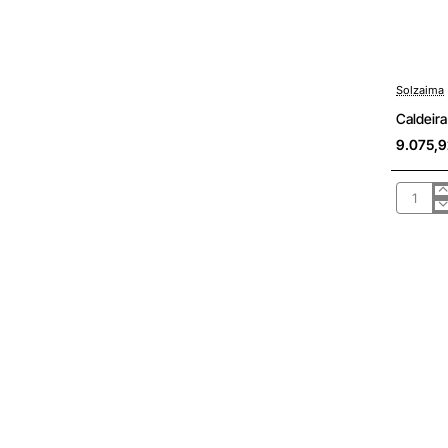
Solzaima
Sob Cons
Caldeira
9.075,
Caldeira
pellets
automát
Solzaim
A
Plus
32