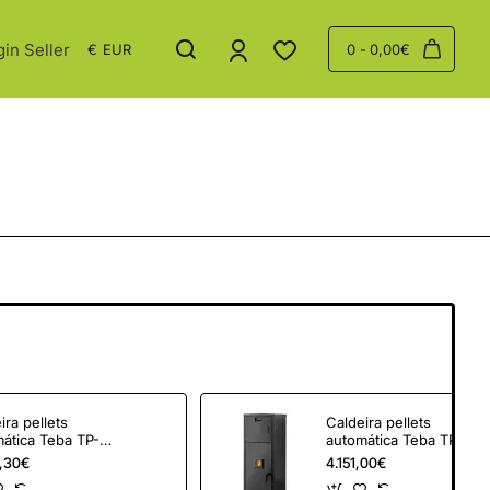
gin Seller
€
EUR
0 - 0,00€
ira pellets
Caldeira pellets
ática Teba TP-
automática Teba TP-
35
,30€
4.151,00€