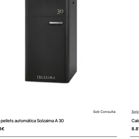
Sob Consulta
Solz
ulta
Sob
Portes Grátis
 pellets automática Solzaima A 30
Cal
3€
8.8