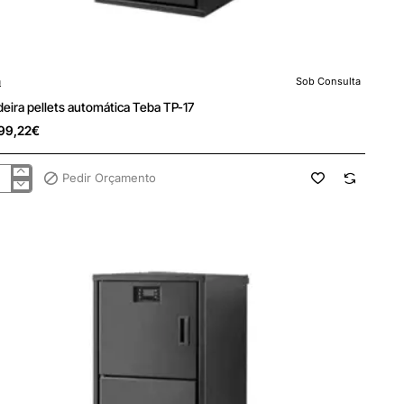
a
Sob Consulta
 Consulta
deira pellets automática Teba TP-17
99,22€
Pedir Orçamento
deira
ets
omática
a