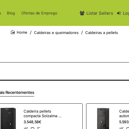
Listar Sellers
Lo
s
Blog
Ofertas de Emprego
Caldeiras e queimadores
Caldeiras a pellets
home
ais Recentementes
Caldeira pellets
Calde
compacta Solzaima C
autom
12
40
3.548,58€
5.593