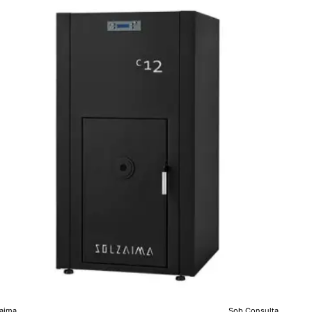
aima
Sob Consulta