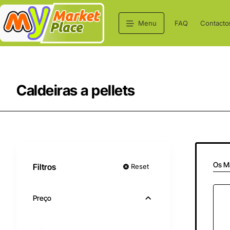
Menu
FAQ
Contacto
Caldeiras a pellets
Os M
Filtros
Reset
Preço