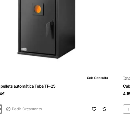
Sob Consulta
Teb
ulta
Sob
 pellets automática Teba TP-25
Cal
44€
4.1
Pedir Orçamento
Cal
pell
ica
aut
Teb
TP-