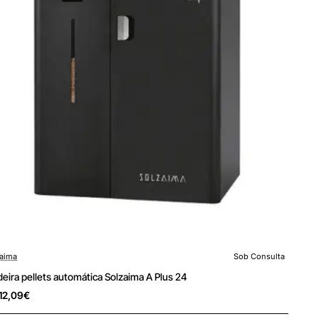
aima
Sob Consulta
 Consulta
Portes Grátis
deira pellets automática Solzaima A Plus 24
12,09€