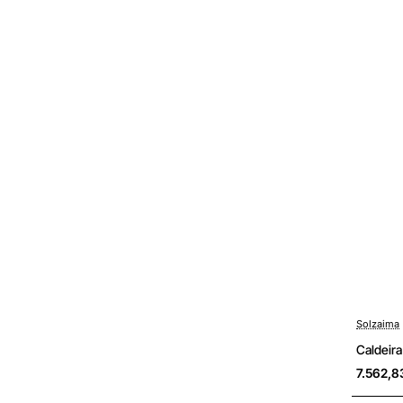
Solzaima
Sob Cons
Caldeira
7.562,8