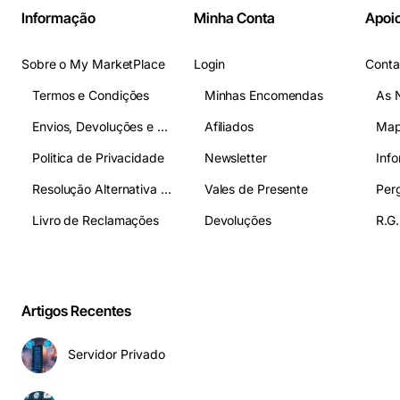
Informação
Minha Conta
Apoio
Sobre o My MarketPlace
Login
Conta
Termos e Condições
Minhas Encomendas
As 
Envios, Devoluções e Pagamentos
Afiliados
Map
Politica de Privacidade
Newsletter
Inf
Resolução Alternativa de Litígios
Vales de Presente
Livro de Reclamações
Devoluções
R.G.
Artigos Recentes
Servidor Privado