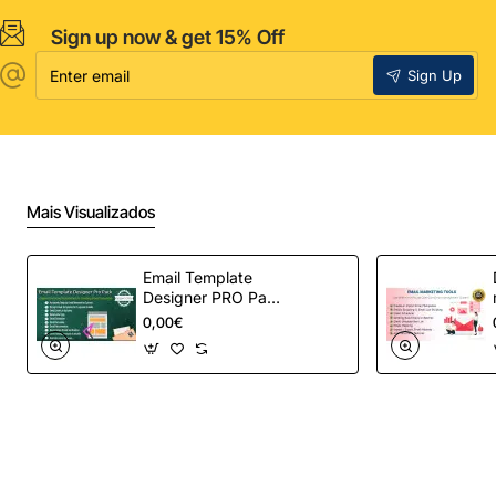
Sign up now & get 15% Off
Enter
Sign Up
email
Mais Visualizados
Email Template
Designer PRO Pack
– Automação de e-
0,00€
mail definitiva para
OpenCart