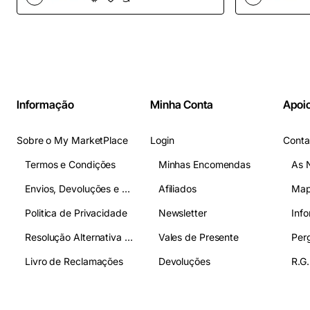
OpenCart
Informação
Minha Conta
Apoio
Sobre o My MarketPlace
Login
Conta
Termos e Condições
Minhas Encomendas
As 
Envios, Devoluções e Pagamentos
Afiliados
Map
Politica de Privacidade
Newsletter
Inf
Resolução Alternativa de Litígios
Vales de Presente
Livro de Reclamações
Devoluções
R.G.