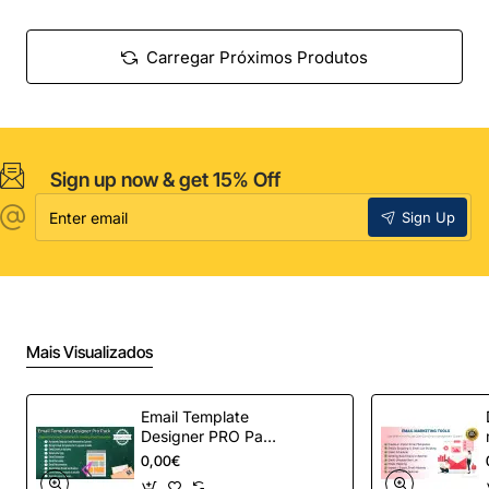
Carregar Próximos Produtos
Sign up now & get 15% Off
Enter
Sign Up
email
Mais Visualizados
Email Template
Designer PRO Pack
– Automação de e-
0,00€
mail definitiva para