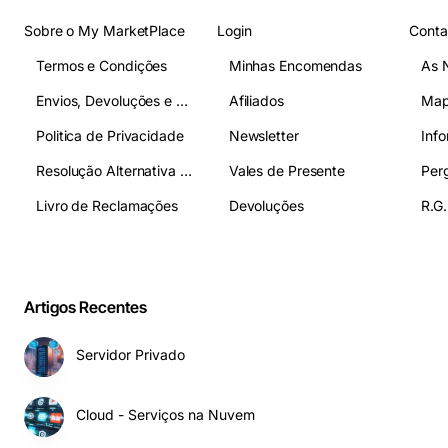
Sobre o My MarketPlace
Login
Conta
Termos e Condições
Minhas Encomendas
As 
Envios, Devoluções e Pagamentos
Afiliados
Map
Politica de Privacidade
Newsletter
Inf
Resolução Alternativa de Litígios
Vales de Presente
Livro de Reclamações
Devoluções
R.G.
Artigos Recentes
Servidor Privado
Cloud - Serviços na Nuvem