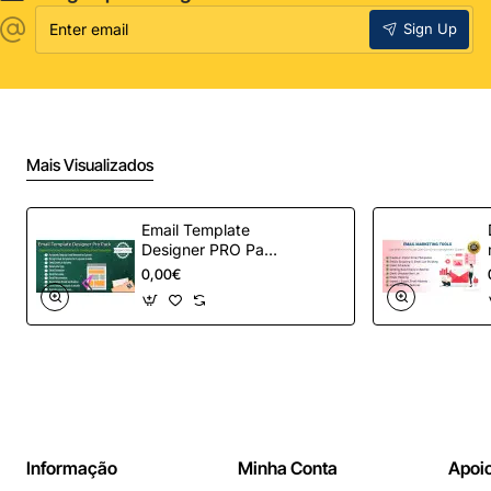
Enter
Sign Up
email
Mais Visualizados
Email Template
Designer PRO Pack
– Automação de e-
0,00€
mail definitiva para
OpenCart
Informação
Minha Conta
Apoio