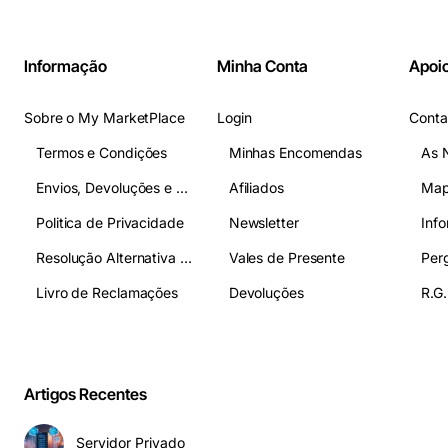
Informação
Minha Conta
Apoio
Sobre o My MarketPlace
Login
Conta
Termos e Condições
Minhas Encomendas
As 
Envios, Devoluções e Pagamentos
Afiliados
Map
Politica de Privacidade
Newsletter
Inf
Resolução Alternativa de Litígios
Vales de Presente
Livro de Reclamações
Devoluções
R.G.
Artigos Recentes
Servidor Privado