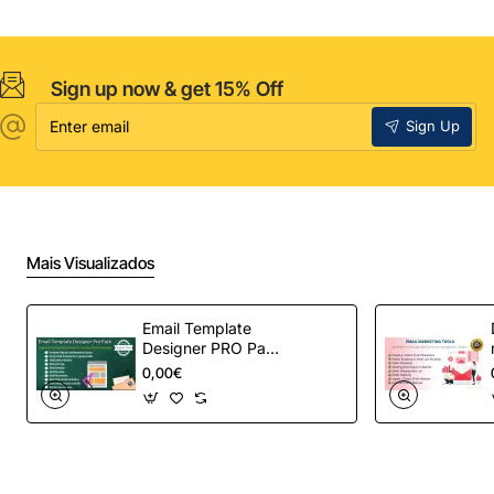
Sign up now & get 15% Off
Enter
Sign Up
email
Mais Visualizados
Email Template
Designer PRO Pack
– Automação de e-
0,00€
mail definitiva para
OpenCart