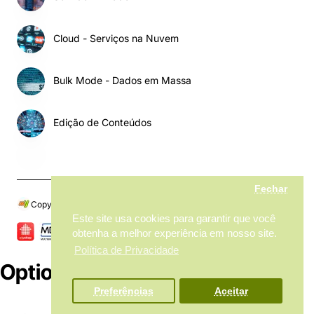
Cloud - Serviços na Nuvem
Bulk Mode - Dados em Massa
Edição de Conteúdos
Fechar
Copyright © 2024, My MarketPlace, Todos os Direitos Reservados
Este site usa cookies para garantir que você
obtenha a melhor experiência em nosso site.
Política de Privacidade
Options
Preferências
Aceitar
Product Filter