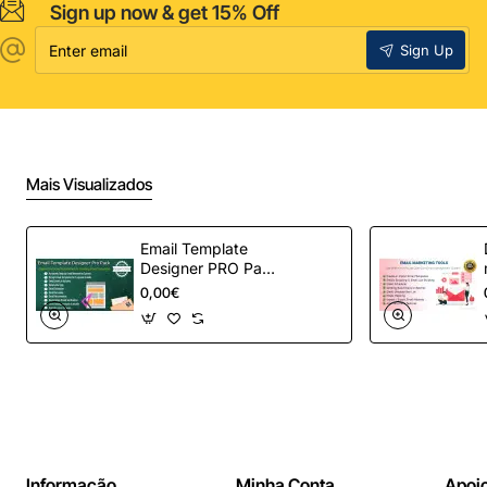
Sign up now & get 15% Off
Enter
Sign Up
email
Mais Visualizados
Email Template
Designer PRO Pack
– Automação de e-
0,00€
mail definitiva para
OpenCart
Informação
Minha Conta
Apoio