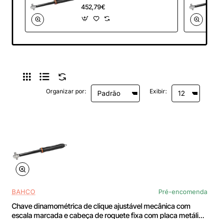
clique ajustável
452,79€
mecânica com
escala marcada e
cabeça de roquete
fixa com placa
metálica de 60-300
Nm - TAH73R-300
Organizar por:
Exibir:
BAHCO
Pré-encomenda
Chave dinamométrica de clique ajustável mecânica com
escala marcada e cabeça de roquete fixa com placa metálica