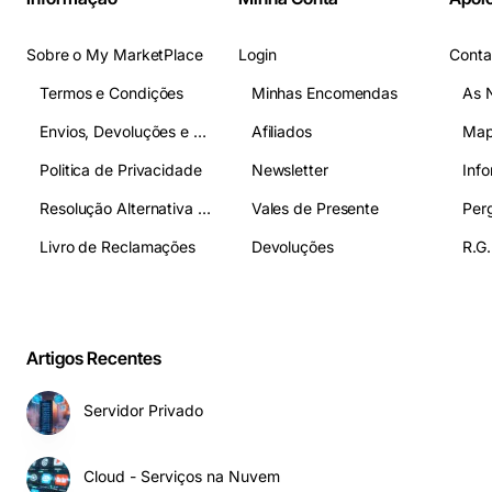
Sobre o My MarketPlace
Login
Conta
Termos e Condições
Minhas Encomendas
As 
Envios, Devoluções e Pagamentos
Afiliados
Map
Politica de Privacidade
Newsletter
Inf
Resolução Alternativa de Litígios
Vales de Presente
Livro de Reclamações
Devoluções
R.G.
Artigos Recentes
Servidor Privado
Cloud - Serviços na Nuvem