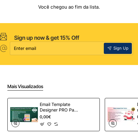
Você chegou ao fim da lista.
Sign up now & get 15% Off
Enter
Sign Up
email
Mais Visualizados
Email Template
Designer PRO Pack
– Automação de e-
0,00€
mail definitiva para
OpenCart