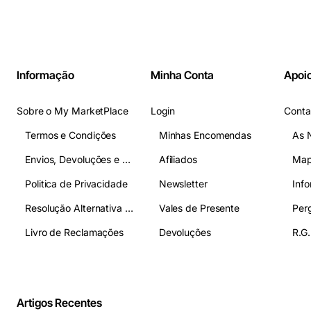
Informação
Minha Conta
Apoio
Sobre o My MarketPlace
Login
Conta
Termos e Condições
Minhas Encomendas
As 
Envios, Devoluções e Pagamentos
Afiliados
Map
Politica de Privacidade
Newsletter
Inf
Resolução Alternativa de Litígios
Vales de Presente
Livro de Reclamações
Devoluções
R.G.
Artigos Recentes