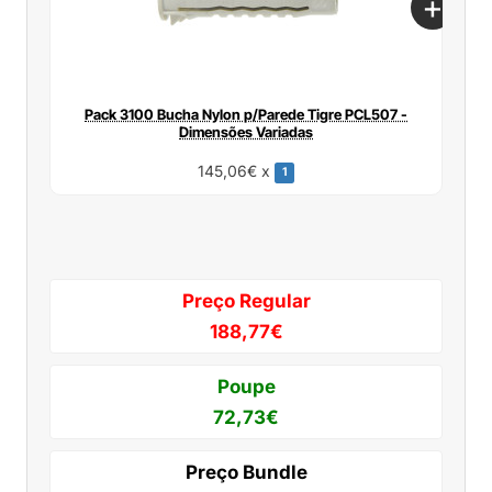
Pack 3100 Bucha Nylon p/Parede Tigre PCL507 -
Pack
Dimensões Variadas
P
145,06€ x
1
Preço Regular
188,77€
Poupe
72,73€
Preço Bundle