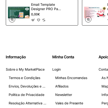
Email Template
Designer PRO Pack
– Automação de e-
0,00€
mail definitiva para
OpenCart
Informação
Minha Conta
Apoio
Sobre o My MarketPlace
Login
Conta
Termos e Condições
Minhas Encomendas
As 
Envios, Devoluções e Pagamentos
Afiliados
Map
Politica de Privacidade
Newsletter
Inf
Resolução Alternativa de Litígios
Vales de Presente