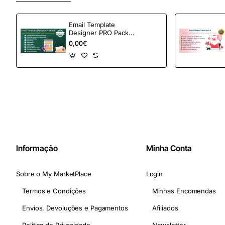
Email Template
Designer PRO Pack –
Automação de e-
0,00€
mail definitiva para
OpenCart
Informação
Minha Conta
Sobre o My MarketPlace
Login
Termos e Condições
Minhas Encomendas
Envios, Devoluções e Pagamentos
Afiliados