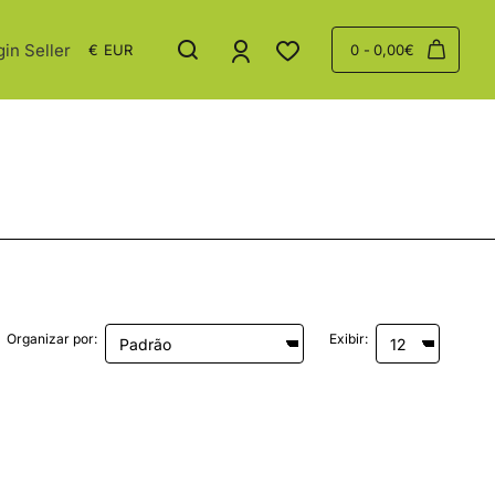
gin Seller
€
EUR
0 - 0,00€
Organizar por:
Exibir: