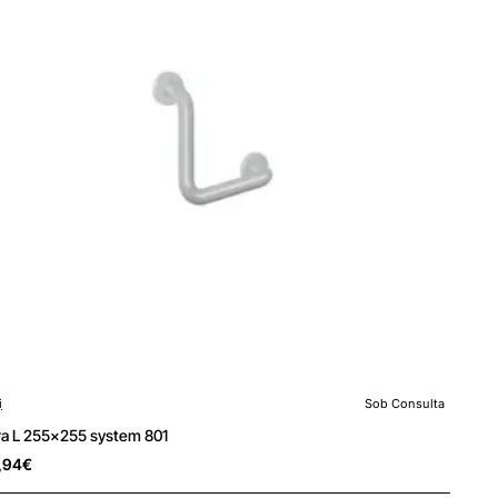
i
Sob Consulta
 Consulta
ra L 255x255 system 801
,94€