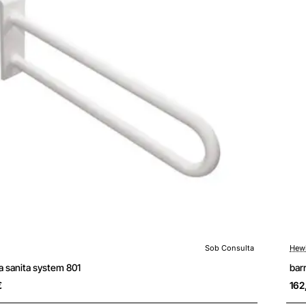
Sob Consulta
Hew
ulta
Sob
xa sanita system 801
bar
€
162