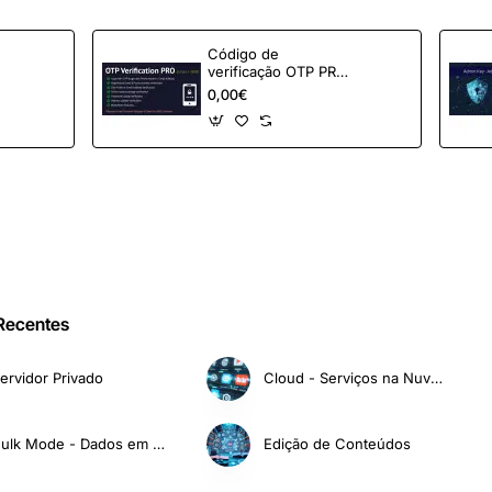
Código de
verificação OTP PRO
para OpenCart
0,00€
 Recentes
ervidor Privado
Cloud - Serviços na Nuvem
Bulk Mode - Dados em Massa
Edição de Conteúdos