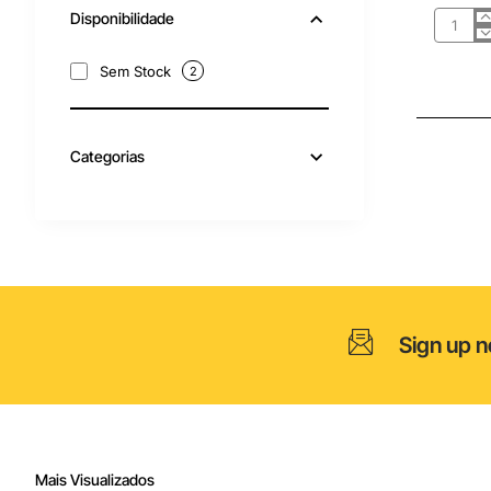
Disponibilidade
barra
fixa
sanita
Sem Stock
2
system
801
Categorias
Sign up n
Mais Visualizados