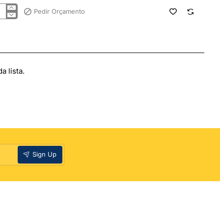
Pedir Orçamento
ra
5x255
tem
 lista.
Sign Up