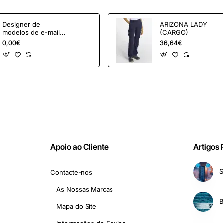
Designer de
ARIZONA LADY
modelos de e-mail
(CARGO)
OpenCart e
0,00€
36,64€
ferramentas de
marketing
Apoio ao Cliente
Artigos
S
Contacte-nos
As Nossas Marcas
Mapa do Site