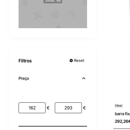
Filtros
Reset
Preço
Hewi
Sob Cons
€
€
barra fi
292,26