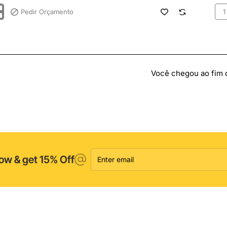
Pedir Orçamento
bar
L
25
sys
801
Você chegou ao fim da
Enter
ow & get 15% Off
email