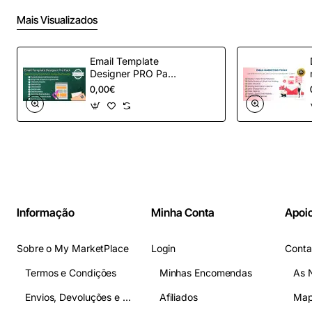
Mais Visualizados
Email Template
Designer PRO Pack
– Automação de e-
0,00€
mail definitiva para
OpenCart
Informação
Minha Conta
Apoio
Sobre o My MarketPlace
Login
Conta
Termos e Condições
Minhas Encomendas
As 
Envios, Devoluções e Pagamentos
Afiliados
Map