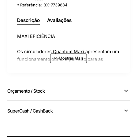
Referência:
BX-7739884
Descrição
Avaliações
MAXI EFICIÊNCIA
Os circuladores Quantum Maxi apresentam um
funcionamento ótimo e perfeito para as
instalações de aquecimento e arrefecimento.
Ideal para radiadores equipados com torneiras
termostáticas e pavimento radiante.
Orçamento / Stock
Gama de alta eficiência
Os circuladores Quantum dispõem de um
SuperCash / CashBack
Índice de Eficiência Energética IEE
menor ou igual a 0,23.
Alta tecnologia