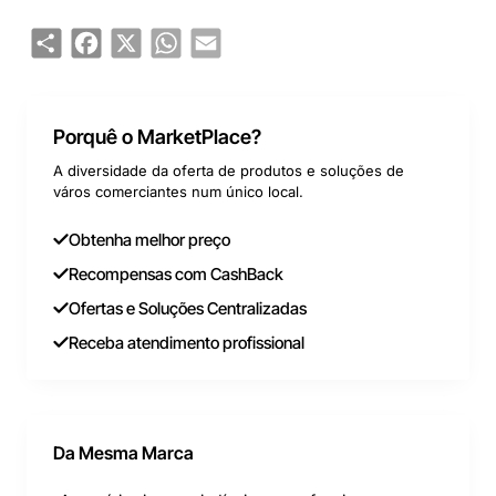
A gama de alta eficiência Quantum Maxi
Share
Facebook
X
WhatsApp
Email
é uma série de circuladores de rotor
húmido com a tecnologia ECM.
Confortável
Porquê o MarketPlace?
Juntamente com o circulador fornecem-
A diversidade da oferta de produtos e soluções de
se os acessórios hidráulicos de ligação,
város comerciantes num único local.
juntas e uniões.
Obtenha melhor preço
3 velocidades
Recompensas com CashBack
A bomba funciona sem regulação em três
Ofertas e Soluções Centralizadas
níveis de velocidade constante pré-
Receba atendimento profissional
ajustada.
Da Mesma Marca