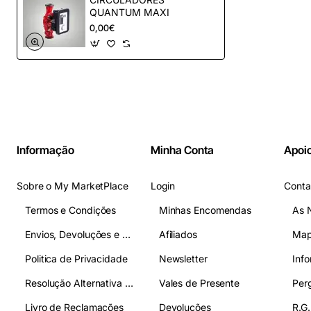
QUANTUM MAXI
0,00€
Informação
Minha Conta
Apoio
Sobre o My MarketPlace
Login
Conta
Termos e Condições
Minhas Encomendas
As 
Envios, Devoluções e Pagamentos
Afiliados
Map
Politica de Privacidade
Newsletter
Inf
Resolução Alternativa de Litígios
Vales de Presente
Livro de Reclamações
Devoluções
R.G.