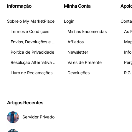
Informação
Minha Conta
Apoio
Sobre o My MarketPlace
Login
Conta
Termos e Condições
Minhas Encomendas
As 
Envios, Devoluções e Pagamentos
Afiliados
Map
Politica de Privacidade
Newsletter
Inf
Resolução Alternativa de Litígios
Vales de Presente
Livro de Reclamações
Devoluções
R.G.
Artigos Recentes
Servidor Privado