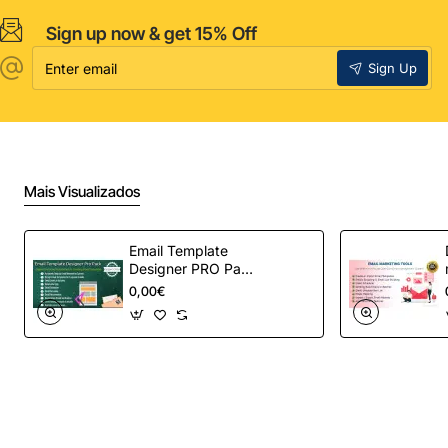
Sign up now & get 15% Off
Enter
Sign Up
email
Mais Visualizados
Email Template
Designer PRO Pack
– Automação de e-
0,00€
mail definitiva para
OpenCart