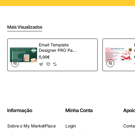
Mais Visualizados
Email Template
Designer PRO Pack
– Automação de e-
0,00€
mail definitiva para
OpenCart
Informação
Minha Conta
Apoio
Sobre o My MarketPlace
Login
Conta