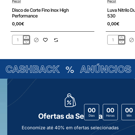
Pecol
Pecol
New
Disco de Corte Fino Inox High
Luva Nitrilo D
Performance
530
0,00€
0,00€
Disco
Luva
de
Nitrilo
Corte
Duplo
Fino
Total
ASHBACK
%
ANÚNCIOS
%
Inox
Anti
High
Corte
Performance
PM
530
00
00
00
Ofertas da Semana
Dias
Horas
Min
Economize até 40% em ofertas selecionadas