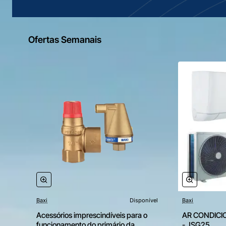
Ofertas Semanais
Baxi
Disponível
Baxi
Acessórios imprescindíveis para o
AR CONDICI
funcionamento do primário da
- JSG25