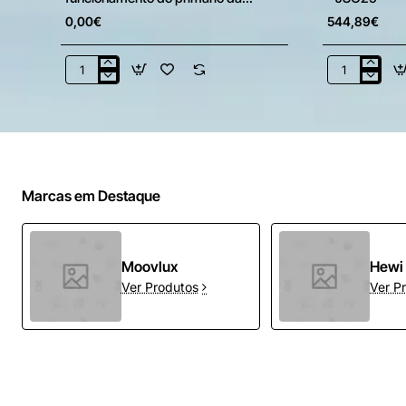
instalação solar
0,00€
544,89€
Acessórios
AR
imprescindíveis
CONDICIO
para
ANORI
o
MONO
funcionamento
2
do
-
primário
JSG25
Marcas em Destaque
da
instalação
solar
Moovlux
Hewi
Ver Produtos
Ver P