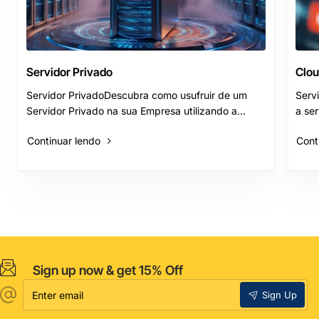
Servidor Privado
Clou
Servidor PrivadoDescubra como usufruir de um
Serv
Servidor Privado na sua Empresa utilizando a
a se
própria ligação à Internet.Serviços de que irá
são d
Continuar lendo
Cont
dispor:Servid..
nece
Sign up now & get 15% Off
Enter
Sign Up
email