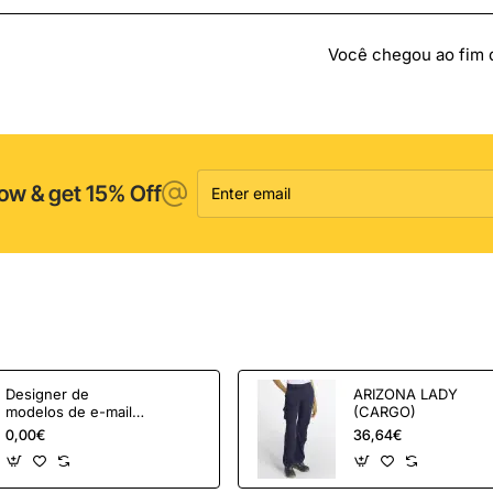
c/
Alh
0
PC
Você chegou ao fim da
Aço
Zn
6,3
Enter
ow & get 15% Off
email
Designer de
ARIZONA LADY
modelos de e-mail
(CARGO)
OpenCart e
0,00€
36,64€
ferramentas de
marketing