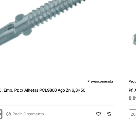
enda
Pré-
Pré-encomenda
Peco
 C. Emb. Pz c/ Alhetas PCL9800 Aço Zn 6,3x50
Pf.
0,0
Pedir Orçamento
Pf.
ATP
C.
Emb
Pz