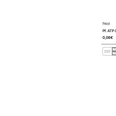
Pré-encom
Pecol
Pf. ATP
0,06€
Pf.
ATP
C.
Emb.
Pz
c/
Alhetas
PCL980
Aço
Zn
5,5x50