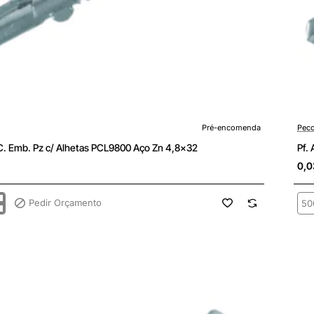
enda
Pré-
Pré-encomenda
Peco
 C. Emb. Pz c/ Alhetas PCL9800 Aço Zn 4,8x32
Pf.
0,0
Pedir Orçamento
Pf.
ATP
C.
Emb
Pz
c/
Alh
0
PC
Aço
Zn