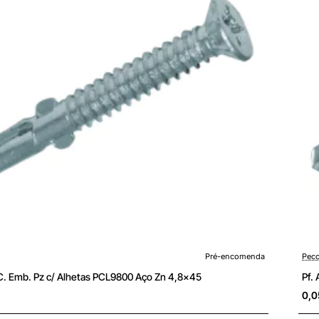
4,8
enda
Pré-
Pré-encomenda
Peco
 C. Emb. Pz c/ Alhetas PCL9800 Aço Zn 4,8x45
Pf.
0,0