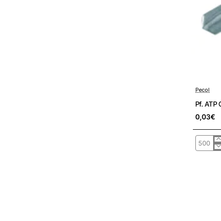
Pré-encom
Pecol
Pf. ATP
0,03€
Pf.
ATP
C.
Emb.
Pz
c/
Alhetas
PCL980
Aço
Zn