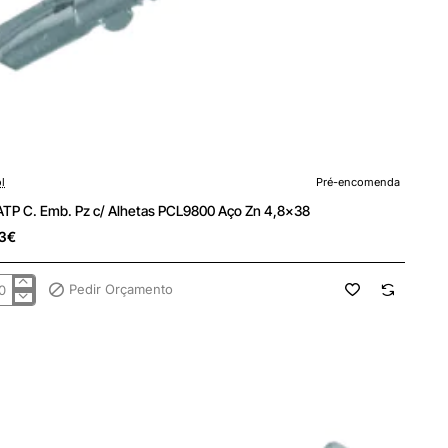
encomenda
l
Pré-encomenda
 ATP C. Emb. Pz c/ Alhetas PCL9800 Aço Zn 4,8x38
3€
Pedir Orçamento
.
etas
L9800