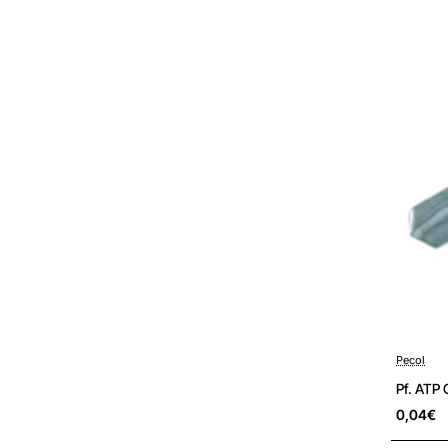
4,8x32
Pré-encom
Pecol
Pf. ATP
0,04€