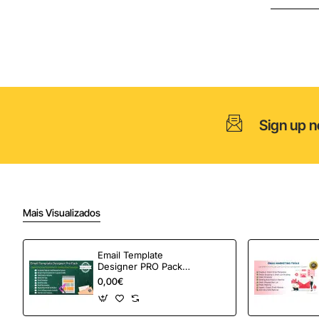
c/
Alhetas
PCL980
Aço
Zn
6,3x50
Sign up n
Mais Visualizados
Email Template
Designer PRO Pack –
Automação de e-
0,00€
mail definitiva para
OpenCart