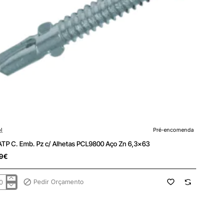
encomenda
l
Pré-encomenda
 ATP C. Emb. Pz c/ Alhetas PCL9800 Aço Zn 6,3x63
9€
Pedir Orçamento
.