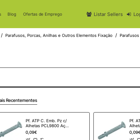
Listar Sellers
Lo
s
Blog
Ofertas de Emprego
Parafusos, Porcas, Anilhas e Outros Elementos Fixação
Parafusos
ais Recentementes
Pf. ATP C. Emb. Pz c/
Pf. A
Alhetas PCL9800 Aço
Alhe
Zn 6,3x63
Zn 6
0,09€
0,09