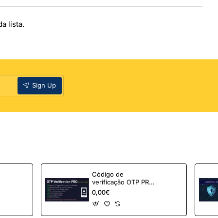
etas
L9800
 lista.
x63
Sign Up
Código de
verificação OTP PRO
para OpenCart
0,00€