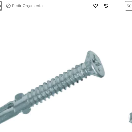
Pedir Orçamento
Pf.
ATP
C.
Emb
Pz
c/
Alh
0
PC
Aço
Zn
5,5