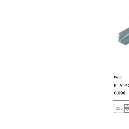
Pré-encom
Pecol
Pf. ATP
0,09€
Pf.
ATP
C.
Emb.
Pz