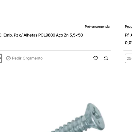
enda
Pré-
Pré-encomenda
Peco
 C. Emb. Pz c/ Alhetas PCL9800 Aço Zn 5,5x50
Pf.
0,0
Pedir Orçamento
Pf.
ATP
C.
Emb
Pz
c/
Alh
0
PC
Aço
Zn
5,5