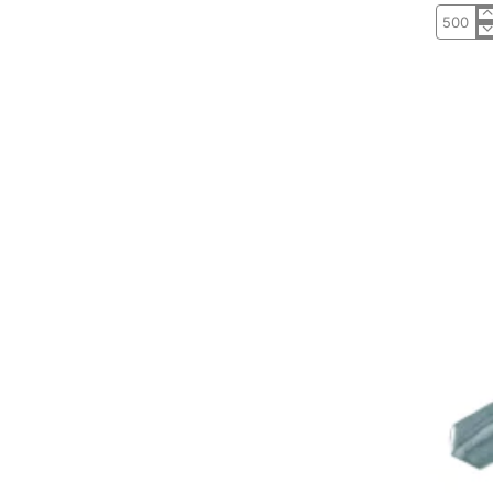
Pf.
ATP
C.
Emb.
Pz
c/
Alhetas
PCL980
Aço
Zn
4,8x45