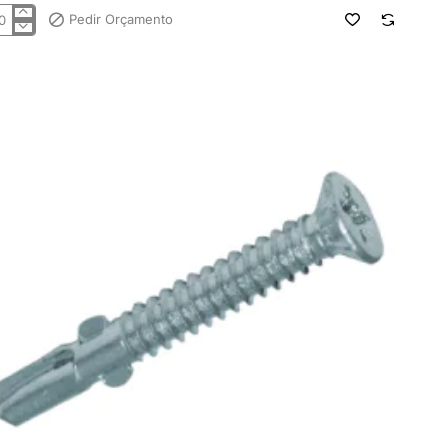
Pedir Orçamento
.
etas
L9800
x38