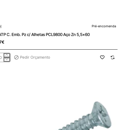
encomenda
l
Pré-encomenda
 ATP C. Emb. Pz c/ Alhetas PCL9800 Aço Zn 5,5x60
7€
Pedir Orçamento
.
etas
L9800
x60