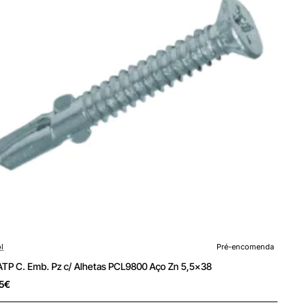
x38
encomenda
l
Pré-encomenda
 ATP C. Emb. Pz c/ Alhetas PCL9800 Aço Zn 5,5x38
5€