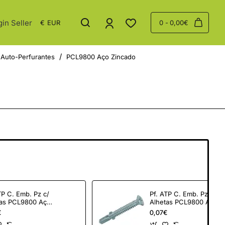
gin Seller
€
EUR
0 - 0,00€
 Auto-Perfurantes
PCL9800 Aço Zincado
TP C. Emb. Pz c/
Pf. ATP C. Emb. Pz c/
tas PCL9800 Aço
Alhetas PCL9800 Aço
,3x50
Zn 5,5x60
€
0,07€