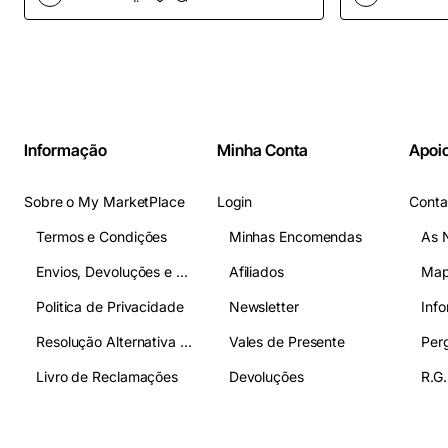
OpenCart
Informação
Minha Conta
Apoio
Sobre o My MarketPlace
Login
Conta
Termos e Condições
Minhas Encomendas
As 
Envios, Devoluções e Pagamentos
Afiliados
Map
Politica de Privacidade
Newsletter
Inf
Resolução Alternativa de Litígios
Vales de Presente
Livro de Reclamações
Devoluções
R.G.