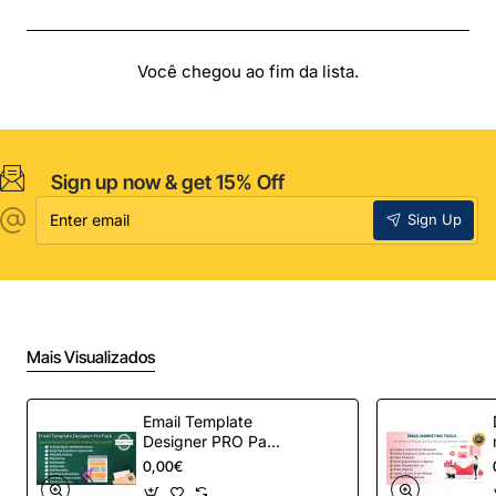
Você chegou ao fim da lista.
Sign up now & get 15% Off
Enter
Sign Up
email
Mais Visualizados
Email Template
Designer PRO Pack
– Automação de e-
0,00€
mail definitiva para