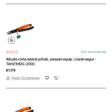
BAHCO
Pré-encomenda
Alicate corte lateral p/trab. pesado equip. c/anel segur -
TAH21HDG-200C
61,17€
Pedir Orçamento