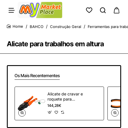
BAHCO
Construção Geral
Ferramentas para traba
home
Alicate para trabalhos em altura
Os Mais Recentementes
Alicate de cravar e
roquete para
conectores isolados
144,28€
com laço de arame
metálico fixo - 225
mm - TAHCRW01