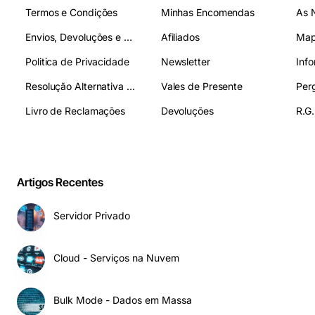
Termos e Condições
Minhas Encomendas
As 
Envios, Devoluções e Pagamentos
Afiliados
Map
Politica de Privacidade
Newsletter
Inf
Resolução Alternativa de Litígios
Vales de Presente
Livro de Reclamações
Devoluções
R.G.
Artigos Recentes
Servidor Privado
Cloud - Serviços na Nuvem
Bulk Mode - Dados em Massa