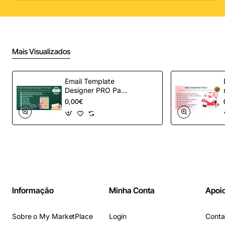
Mais Visualizados
Email Template
Designer PRO Pack
– Automação de e-
0,00€
mail definitiva para
OpenCart
Informação
Minha Conta
Apoio
Sobre o My MarketPlace
Login
Conta