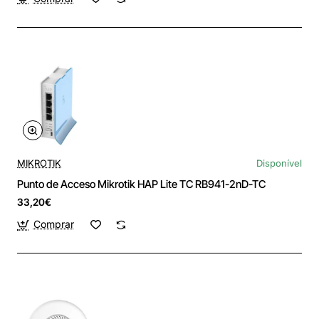
MIKROTIK
Disponível
Punto de Acceso Mikrotik HAP Lite TC RB941-2nD-TC
33,20€
Comprar