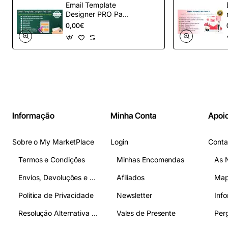
Email Template
Designer PRO Pack
– Automação de e-
0,00€
mail definitiva para
OpenCart
Informação
Minha Conta
Apoio
Sobre o My MarketPlace
Login
Conta
Termos e Condições
Minhas Encomendas
As 
Envios, Devoluções e Pagamentos
Afiliados
Map
Politica de Privacidade
Newsletter
Inf
Resolução Alternativa de Litígios
Vales de Presente