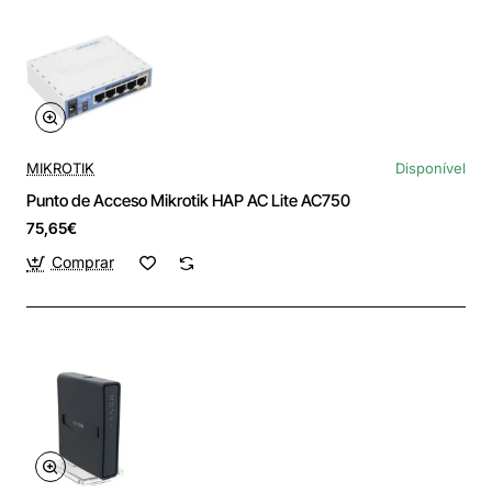
MIKROTIK
Disponível
Punto de Acceso Mikrotik HAP AC Lite AC750
75,65€
Comprar