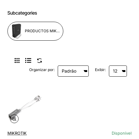
Subcategories
PRODUCTOS MIKROTIK
Organizar por:
Exibir:
MIKROTIK
Disponível