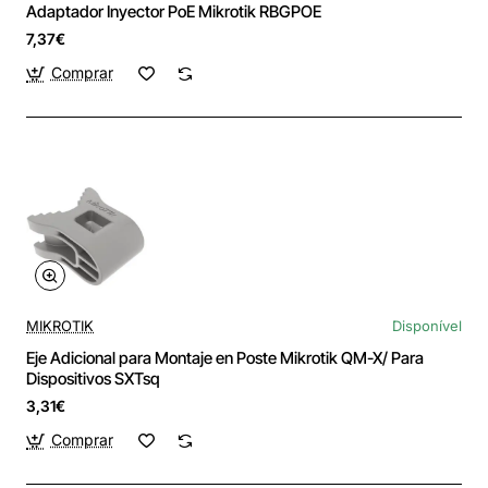
Adaptador Inyector PoE Mikrotik RBGPOE
7,37€
Comprar
MIKROTIK
Disponível
Eje Adicional para Montaje en Poste Mikrotik QM-X/ Para
Dispositivos SXTsq
3,31€
Comprar