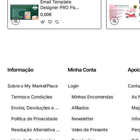
Email Template
Designer PRO Pack
– Automação de e-
0,00€
mail definitiva para
OpenCart
Informação
Minha Conta
Apoio
Sobre o My MarketPlace
Login
Conta
Termos e Condições
Minhas Encomendas
As 
Envios, Devoluções e Pagamentos
Afiliados
Map
Politica de Privacidade
Newsletter
Inf
Resolução Alternativa de Litígios
Vales de Presente