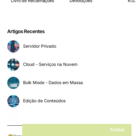
Livro de Reclamações
Devoluções
R.G.
Artigos Recentes
Servidor Privado
Cloud - Serviços na Nuvem
Bulk Mode - Dados em Massa
Edição de Conteúdos
Fechar