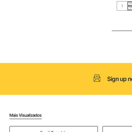
Pinça
especial
-
5516
Sign up n
Mais Visualizados