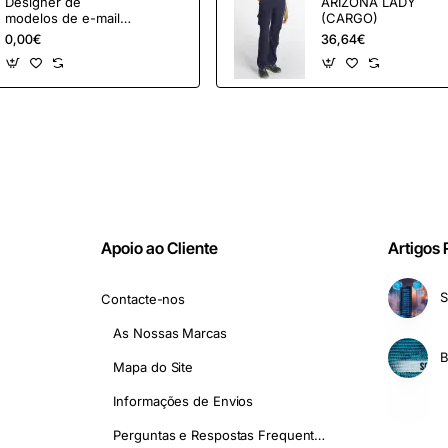
Designer de
ARIZONA LADY
modelos de e-mail
(CARGO)
OpenCart e
0,00€
36,64€
ferramentas de
marketing
Apoio ao Cliente
Artigos
S
Contacte-nos
As Nossas Marcas
Mapa do Site
Informações de Envios
Perguntas e Respostas Frequentes - FAQ