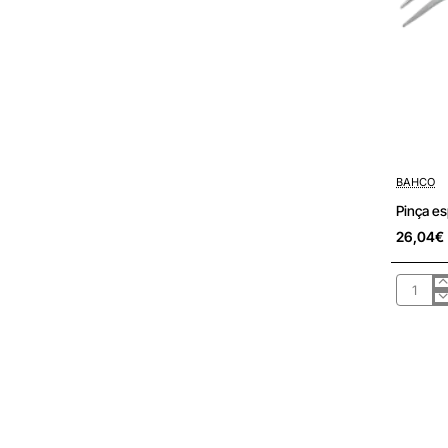
Pré-encom
BAHCO
26,04€
Pinça
especial
-
5475
K