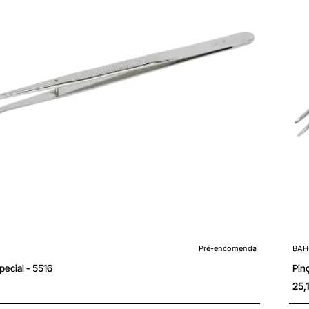
enda
Pré-
Pré-encomenda
BAH
Pinça especial - 5516
25,