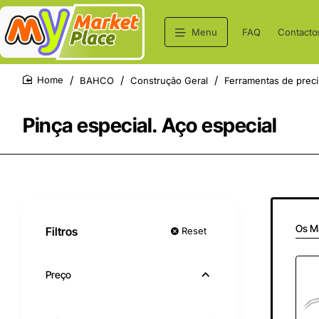
Menu
FAQ
Contacto
BAHCO
Construção Geral
Ferramentas de preci
home
Pinça especial. Aço especial
Os M
Filtros
Reset
Preço