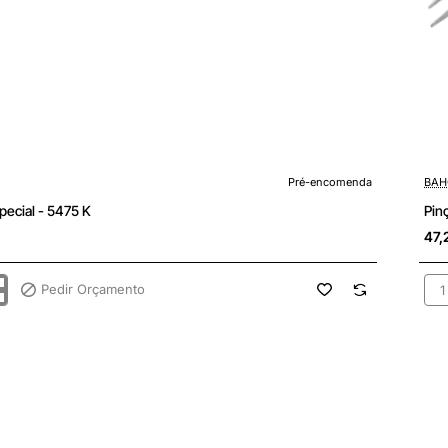
enda
Pré-
Pré-encomenda
BAH
Pinça especial - 5475 K
47,
Pedir Orçamento
Pin
esp
-
547
R