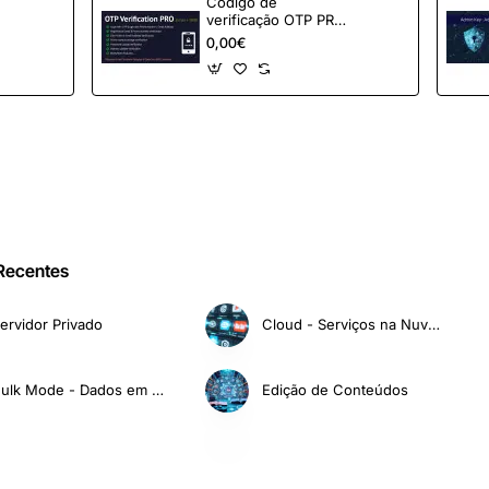
Código de
verificação OTP PRO
para OpenCart
0,00€
 Recentes
ervidor Privado
Cloud - Serviços na Nuvem
Bulk Mode - Dados em Massa
Edição de Conteúdos