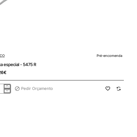
encomenda
CO
Pré-encomenda
Pinça especial - 5475 R
26€
Pedir Orçamento
ça
ecial
5