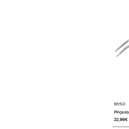
Pré-encom
BAHCO
22,96€