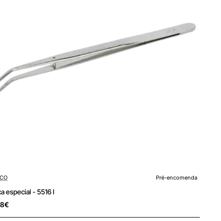
encomenda
CO
Pré-encomenda
Pinça especial - 5516 I
18€