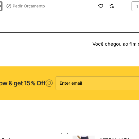
Pedir Orçamento
Pin
esp
-
551
I
Você chegou ao fim da
Enter
ow & get 15% Off
email