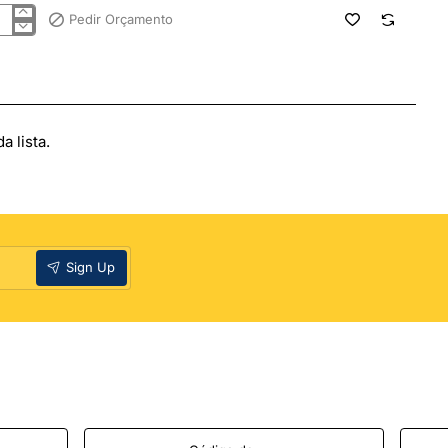
Pedir Orçamento
ça
ecial
6
 lista.
Sign Up