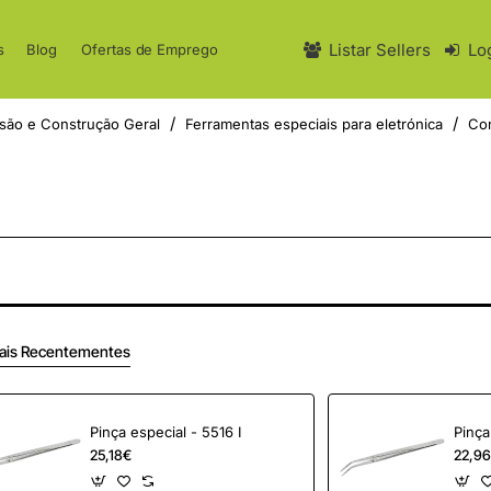
Listar Sellers
Lo
s
Blog
Ofertas de Emprego
são e Construção Geral
Ferramentas especiais para eletrónica
Con
ais Recentementes
Pinça especial - 5516 I
25,18€
22,9