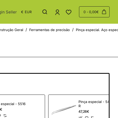
gin Seller
€
EUR
0 - 0,00€
strução Geral
Ferramentas de precisão
Pinça especial. Aço espec
Pinça especial - 5475
Pinça especial - 5516
R
6€
47,26€