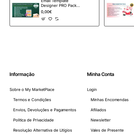
Email Template
Designer PRO Pack –
Automação de e-
0,00€
mail definitiva para
OpenCart
Informação
Minha Conta
Sobre o My MarketPlace
Login
Termos e Condições
Minhas Encomendas
Envios, Devoluções e Pagamentos
Afiliados
Politica de Privacidade
Newsletter
Resolução Alternativa de Litígios
Vales de Presente